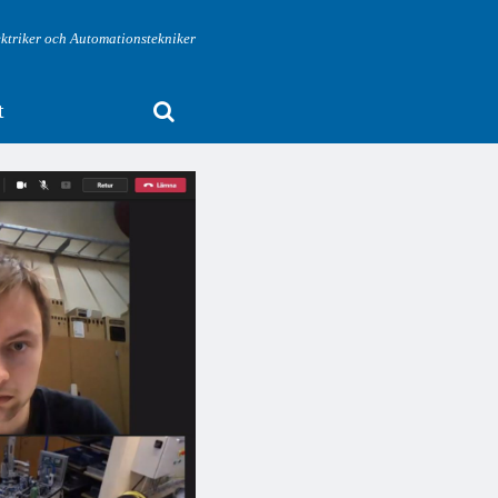
ektriker och Automationstekniker
t