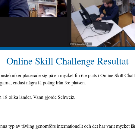
Online Skill Challenge Resultat
nstekniker placerade sig på en mycket fin 6:e plats i Online Skill Cha
garna, endast några få poäng från 3:e platsen.
ån 18 olika länder. Vann gjorde Schweiz.
nna typ av tävling genomförs internationellt och det har varit mycket lär