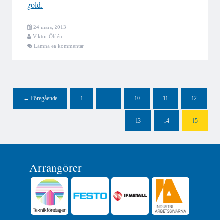
gold.
24 mars, 2013
Viktor Öhlén
Lämna en kommentar
Post navigation
← Föregående
1
…
10
11
12
13
14
15
Arrangörer